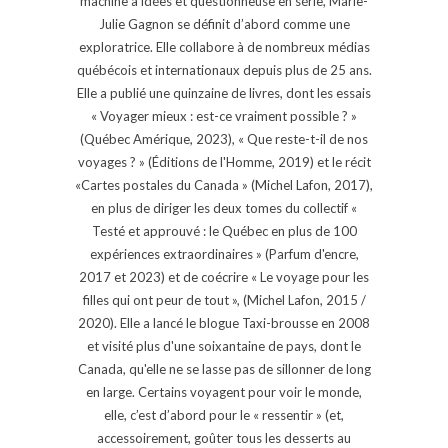
machine à idées et questionneuse en série, Marie-
Julie Gagnon se définit d’abord comme une
exploratrice. Elle collabore à de nombreux médias
québécois et internationaux depuis plus de 25 ans.
Elle a publié une quinzaine de livres, dont les essais
« Voyager mieux : est-ce vraiment possible ? »
(Québec Amérique, 2023), « Que reste-t-il de nos
voyages ? » (Éditions de l'Homme, 2019) et le récit
«Cartes postales du Canada » (Michel Lafon, 2017),
en plus de diriger les deux tomes du collectif «
Testé et approuvé : le Québec en plus de 100
expériences extraordinaires » (Parfum d'encre,
2017 et 2023) et de coécrire « Le voyage pour les
filles qui ont peur de tout », (Michel Lafon, 2015 /
2020). Elle a lancé le blogue Taxi-brousse en 2008
et visité plus d'une soixantaine de pays, dont le
Canada, qu'elle ne se lasse pas de sillonner de long
en large. Certains voyagent pour voir le monde,
elle, c’est d’abord pour le « ressentir » (et,
accessoirement, goûter tous les desserts au