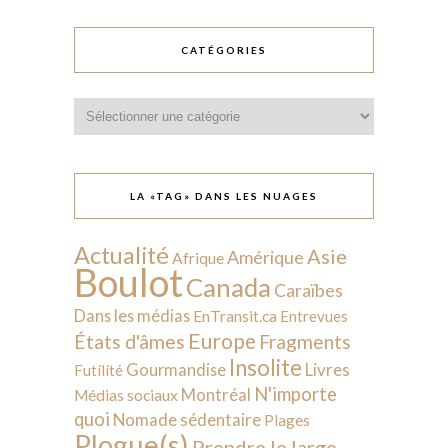
CATÉGORIES
Catégories
LA «TAG» DANS LES NUAGES
Actualité
Asie
Amérique
Afrique
Boulot
Canada
Caraïbes
Dans les médias
EnTransit.ca
Entrevues
Europe
États d'âmes
Fragments
Insolite
Livres
Gourmandise
Futilité
N'importe
Montréal
Médias sociaux
quoi
Nomade sédentaire
Plages
Plogue(s)
Prendre le large