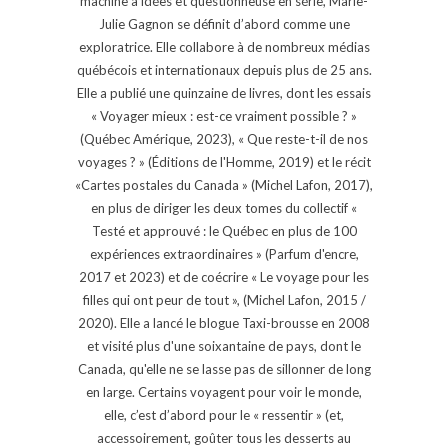
machine à idées et questionneuse en série, Marie-
Julie Gagnon se définit d’abord comme une
exploratrice. Elle collabore à de nombreux médias
québécois et internationaux depuis plus de 25 ans.
Elle a publié une quinzaine de livres, dont les essais
« Voyager mieux : est-ce vraiment possible ? »
(Québec Amérique, 2023), « Que reste-t-il de nos
voyages ? » (Éditions de l'Homme, 2019) et le récit
«Cartes postales du Canada » (Michel Lafon, 2017),
en plus de diriger les deux tomes du collectif «
Testé et approuvé : le Québec en plus de 100
expériences extraordinaires » (Parfum d'encre,
2017 et 2023) et de coécrire « Le voyage pour les
filles qui ont peur de tout », (Michel Lafon, 2015 /
2020). Elle a lancé le blogue Taxi-brousse en 2008
et visité plus d'une soixantaine de pays, dont le
Canada, qu'elle ne se lasse pas de sillonner de long
en large. Certains voyagent pour voir le monde,
elle, c’est d’abord pour le « ressentir » (et,
accessoirement, goûter tous les desserts au