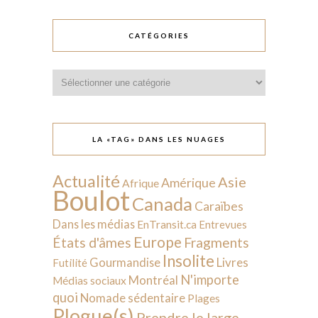
CATÉGORIES
Catégories
LA «TAG» DANS LES NUAGES
Actualité
Asie
Amérique
Afrique
Boulot
Canada
Caraïbes
Dans les médias
EnTransit.ca
Entrevues
Europe
États d'âmes
Fragments
Insolite
Livres
Gourmandise
Futilité
N'importe
Montréal
Médias sociaux
quoi
Nomade sédentaire
Plages
Plogue(s)
Prendre le large