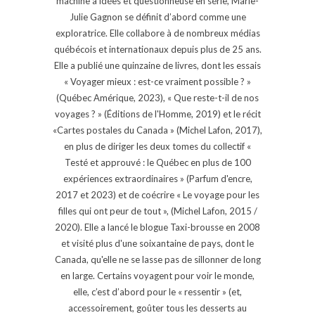
machine à idées et questionneuse en série, Marie-
Julie Gagnon se définit d’abord comme une
exploratrice. Elle collabore à de nombreux médias
québécois et internationaux depuis plus de 25 ans.
Elle a publié une quinzaine de livres, dont les essais
« Voyager mieux : est-ce vraiment possible ? »
(Québec Amérique, 2023), « Que reste-t-il de nos
voyages ? » (Éditions de l'Homme, 2019) et le récit
«Cartes postales du Canada » (Michel Lafon, 2017),
en plus de diriger les deux tomes du collectif «
Testé et approuvé : le Québec en plus de 100
expériences extraordinaires » (Parfum d'encre,
2017 et 2023) et de coécrire « Le voyage pour les
filles qui ont peur de tout », (Michel Lafon, 2015 /
2020). Elle a lancé le blogue Taxi-brousse en 2008
et visité plus d'une soixantaine de pays, dont le
Canada, qu'elle ne se lasse pas de sillonner de long
en large. Certains voyagent pour voir le monde,
elle, c’est d’abord pour le « ressentir » (et,
accessoirement, goûter tous les desserts au