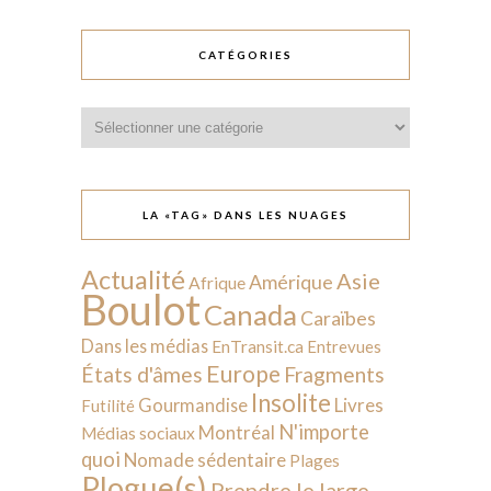
CATÉGORIES
Catégories
LA «TAG» DANS LES NUAGES
Actualité
Asie
Amérique
Afrique
Boulot
Canada
Caraïbes
Dans les médias
EnTransit.ca
Entrevues
Europe
États d'âmes
Fragments
Insolite
Livres
Gourmandise
Futilité
N'importe
Montréal
Médias sociaux
quoi
Nomade sédentaire
Plages
Plogue(s)
Prendre le large