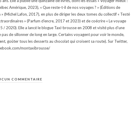
ans. Elle a publié une quinzaine de livres, dont les essais « Voyager mieux :
uébec Amérique, 2023), « Que reste-t-il de nos voyages ? » (Éditions de
 (Michel Lafon, 2017), en plus de diriger les deux tomes du collectif « Testé
traordinaires » (Parfum d'encre, 2017 et 2023) et de coécrire « Le voyage
015 / 2020). Elle a lancé le blogue Taxi-brousse en 2008 et visité plus d'une
e pas de sillonner de long en large. Certains voyagent pour voir le monde,
ment, goûter tous les desserts au chocolat qui croisent sa route). Sur Twitter,
facebook.com/montaxibrousse/
UCUN COMMENTAIRE