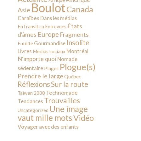
Afrique
Boulot
Canada
Asie
Caraïbes
Dans les médias
États
EnTransit.ca
Entrevues
Europe
d'âmes
Fragments
Insolite
Gourmandise
Futilité
Livres
Montréal
Médias sociaux
N'importe quoi
Nomade
Plogue(s)
sédentaire
Plages
Prendre le large
Québec
Sur la route
Réflexions
Technomade
Taïwan 2008
Trouvailles
Tendances
Une image
Uncategorized
vaut mille mots
Vidéo
Voyager avec des enfants