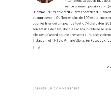
internationaux depuis plus de 25 
est-ce vraiment possible ? » (Q
l'Homme, 2019) et le récit «Cartes postales du Canada »
et approuvé : le Québec en plus de 100 expériences ex
pour les filles qui ont peur de tout », (Michel Lafon, 2
soixantaine de pays, dont le Canada, qu'elle ne se lass
elle, c’est d’abord pour le « ressentir » (et, accessoire
Instagram et TikTok: @mariejuliega. Sur Facebook: 
A
LAISSER UN COMMENTAIRE