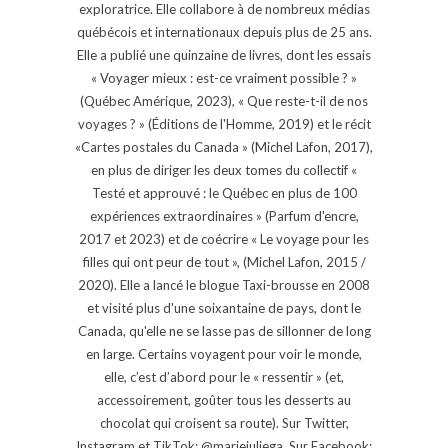
exploratrice. Elle collabore à de nombreux médias
québécois et internationaux depuis plus de 25 ans.
Elle a publié une quinzaine de livres, dont les essais
« Voyager mieux : est-ce vraiment possible ? »
(Québec Amérique, 2023), « Que reste-t-il de nos
voyages ? » (Éditions de l'Homme, 2019) et le récit
«Cartes postales du Canada » (Michel Lafon, 2017),
en plus de diriger les deux tomes du collectif «
Testé et approuvé : le Québec en plus de 100
expériences extraordinaires » (Parfum d'encre,
2017 et 2023) et de coécrire « Le voyage pour les
filles qui ont peur de tout », (Michel Lafon, 2015 /
2020). Elle a lancé le blogue Taxi-brousse en 2008
et visité plus d'une soixantaine de pays, dont le
Canada, qu'elle ne se lasse pas de sillonner de long
en large. Certains voyagent pour voir le monde,
elle, c’est d’abord pour le « ressentir » (et,
accessoirement, goûter tous les desserts au
chocolat qui croisent sa route). Sur Twitter,
Instagram et TikTok: @mariejuliega. Sur Facebook: