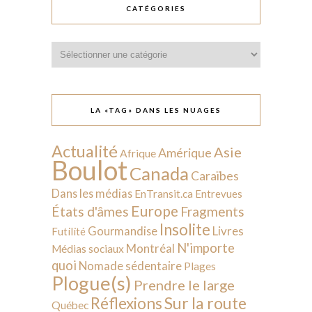
CATÉGORIES
Catégories
LA «TAG» DANS LES NUAGES
Actualité
Asie
Amérique
Afrique
Boulot
Canada
Caraïbes
Dans les médias
EnTransit.ca
Entrevues
Europe
États d'âmes
Fragments
Insolite
Livres
Gourmandise
Futilité
N'importe
Montréal
Médias sociaux
quoi
Nomade sédentaire
Plages
Plogue(s)
Prendre le large
Sur la route
Réflexions
Québec