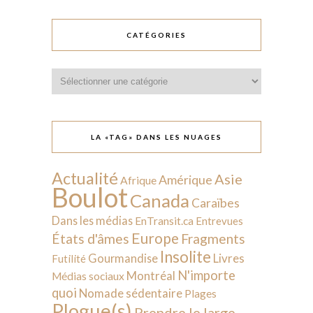
CATÉGORIES
Catégories
LA «TAG» DANS LES NUAGES
Actualité
Asie
Amérique
Afrique
Boulot
Canada
Caraïbes
Dans les médias
EnTransit.ca
Entrevues
Europe
États d'âmes
Fragments
Insolite
Livres
Gourmandise
Futilité
N'importe
Montréal
Médias sociaux
quoi
Nomade sédentaire
Plages
Plogue(s)
Prendre le large