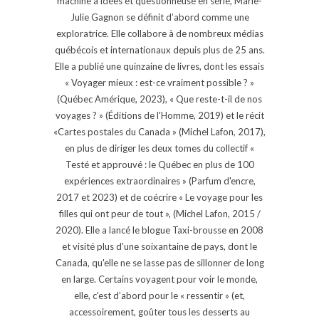
machine à idées et questionneuse en série, Marie-
Julie Gagnon se définit d’abord comme une
exploratrice. Elle collabore à de nombreux médias
québécois et internationaux depuis plus de 25 ans.
Elle a publié une quinzaine de livres, dont les essais
« Voyager mieux : est-ce vraiment possible ? »
(Québec Amérique, 2023), « Que reste-t-il de nos
voyages ? » (Éditions de l'Homme, 2019) et le récit
«Cartes postales du Canada » (Michel Lafon, 2017),
en plus de diriger les deux tomes du collectif «
Testé et approuvé : le Québec en plus de 100
expériences extraordinaires » (Parfum d'encre,
2017 et 2023) et de coécrire « Le voyage pour les
filles qui ont peur de tout », (Michel Lafon, 2015 /
2020). Elle a lancé le blogue Taxi-brousse en 2008
et visité plus d'une soixantaine de pays, dont le
Canada, qu'elle ne se lasse pas de sillonner de long
en large. Certains voyagent pour voir le monde,
elle, c’est d’abord pour le « ressentir » (et,
accessoirement, goûter tous les desserts au