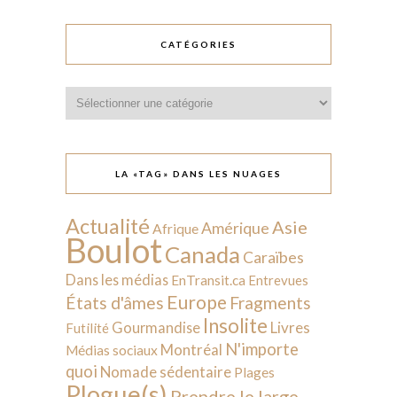
CATÉGORIES
Catégories
LA «TAG» DANS LES NUAGES
Actualité
Asie
Amérique
Afrique
Boulot
Canada
Caraïbes
Dans les médias
EnTransit.ca
Entrevues
Europe
États d'âmes
Fragments
Insolite
Livres
Gourmandise
Futilité
N'importe
Montréal
Médias sociaux
quoi
Nomade sédentaire
Plages
Plogue(s)
Prendre le large