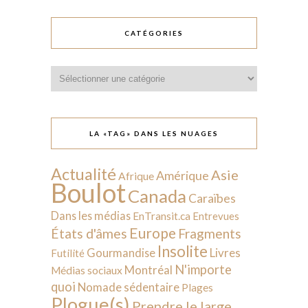
CATÉGORIES
Catégories
LA «TAG» DANS LES NUAGES
Actualité
Asie
Amérique
Afrique
Boulot
Canada
Caraïbes
Dans les médias
EnTransit.ca
Entrevues
Europe
États d'âmes
Fragments
Insolite
Livres
Gourmandise
Futilité
N'importe
Montréal
Médias sociaux
quoi
Nomade sédentaire
Plages
Plogue(s)
Prendre le large