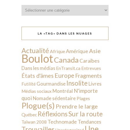
Catégories
LA «TAG» DANS LES NUAGES
Actualité
Asie
Amérique
Afrique
Boulot
Canada
Caraïbes
Dans les médias
EnTransit.ca
Entrevues
Europe
États d'âmes
Fragments
Insolite
Livres
Gourmandise
Futilité
N'importe
Montréal
Médias sociaux
quoi
Nomade sédentaire
Plages
Plogue(s)
Prendre le large
Sur la route
Réflexions
Québec
Technomade
Tendances
Taïwan 2008
Une
Trouvailles
Uncategorized