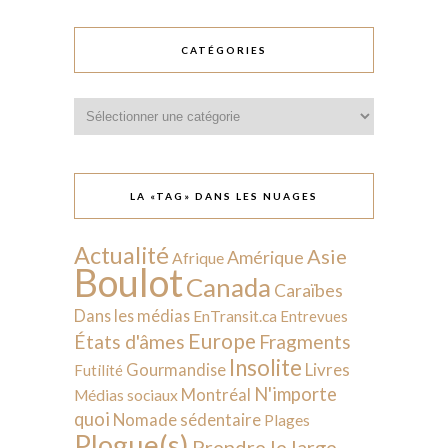
CATÉGORIES
Catégories
LA «TAG» DANS LES NUAGES
Actualité
Asie
Amérique
Afrique
Boulot
Canada
Caraïbes
Dans les médias
EnTransit.ca
Entrevues
Europe
États d'âmes
Fragments
Insolite
Livres
Gourmandise
Futilité
N'importe
Montréal
Médias sociaux
quoi
Nomade sédentaire
Plages
Plogue(s)
Prendre le large