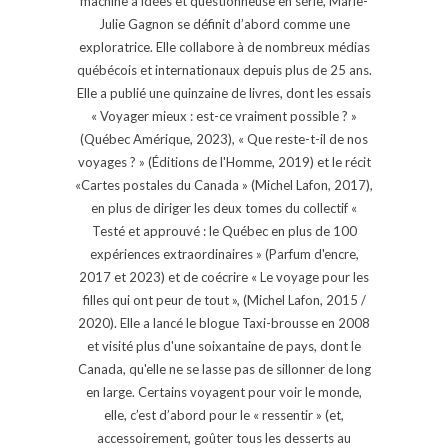
machine à idées et questionneuse en série, Marie-
Julie Gagnon se définit d’abord comme une
exploratrice. Elle collabore à de nombreux médias
québécois et internationaux depuis plus de 25 ans.
Elle a publié une quinzaine de livres, dont les essais
« Voyager mieux : est-ce vraiment possible ? »
(Québec Amérique, 2023), « Que reste-t-il de nos
voyages ? » (Éditions de l'Homme, 2019) et le récit
«Cartes postales du Canada » (Michel Lafon, 2017),
en plus de diriger les deux tomes du collectif «
Testé et approuvé : le Québec en plus de 100
expériences extraordinaires » (Parfum d'encre,
2017 et 2023) et de coécrire « Le voyage pour les
filles qui ont peur de tout », (Michel Lafon, 2015 /
2020). Elle a lancé le blogue Taxi-brousse en 2008
et visité plus d'une soixantaine de pays, dont le
Canada, qu'elle ne se lasse pas de sillonner de long
en large. Certains voyagent pour voir le monde,
elle, c’est d’abord pour le « ressentir » (et,
accessoirement, goûter tous les desserts au