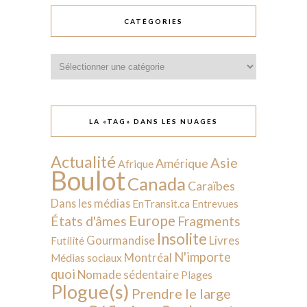
CATÉGORIES
Catégories
LA «TAG» DANS LES NUAGES
Actualité
Asie
Amérique
Afrique
Boulot
Canada
Caraïbes
Dans les médias
EnTransit.ca
Entrevues
Europe
États d'âmes
Fragments
Insolite
Livres
Gourmandise
Futilité
N'importe
Montréal
Médias sociaux
quoi
Nomade sédentaire
Plages
Plogue(s)
Prendre le large