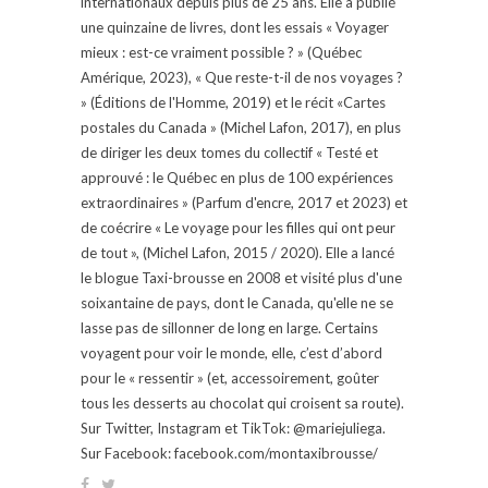
internationaux depuis plus de 25 ans. Elle a publié
une quinzaine de livres, dont les essais « Voyager
mieux : est-ce vraiment possible ? » (Québec
Amérique, 2023), « Que reste-t-il de nos voyages ?
» (Éditions de l'Homme, 2019) et le récit «Cartes
postales du Canada » (Michel Lafon, 2017), en plus
de diriger les deux tomes du collectif « Testé et
approuvé : le Québec en plus de 100 expériences
extraordinaires » (Parfum d'encre, 2017 et 2023) et
de coécrire « Le voyage pour les filles qui ont peur
de tout », (Michel Lafon, 2015 / 2020). Elle a lancé
le blogue Taxi-brousse en 2008 et visité plus d'une
soixantaine de pays, dont le Canada, qu'elle ne se
lasse pas de sillonner de long en large. Certains
voyagent pour voir le monde, elle, c’est d’abord
pour le « ressentir » (et, accessoirement, goûter
tous les desserts au chocolat qui croisent sa route).
Sur Twitter, Instagram et TikTok: @mariejuliega.
Sur Facebook: facebook.com/montaxibrousse/