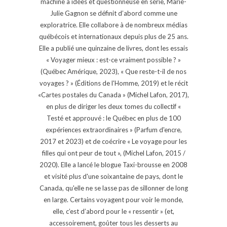
machine à idées et questionneuse en série, Marie-
Julie Gagnon se définit d’abord comme une
exploratrice. Elle collabore à de nombreux médias
québécois et internationaux depuis plus de 25 ans.
Elle a publié une quinzaine de livres, dont les essais
« Voyager mieux : est-ce vraiment possible ? »
(Québec Amérique, 2023), « Que reste-t-il de nos
voyages ? » (Éditions de l'Homme, 2019) et le récit
«Cartes postales du Canada » (Michel Lafon, 2017),
en plus de diriger les deux tomes du collectif «
Testé et approuvé : le Québec en plus de 100
expériences extraordinaires » (Parfum d'encre,
2017 et 2023) et de coécrire « Le voyage pour les
filles qui ont peur de tout », (Michel Lafon, 2015 /
2020). Elle a lancé le blogue Taxi-brousse en 2008
et visité plus d'une soixantaine de pays, dont le
Canada, qu'elle ne se lasse pas de sillonner de long
en large. Certains voyagent pour voir le monde,
elle, c’est d’abord pour le « ressentir » (et,
accessoirement, goûter tous les desserts au