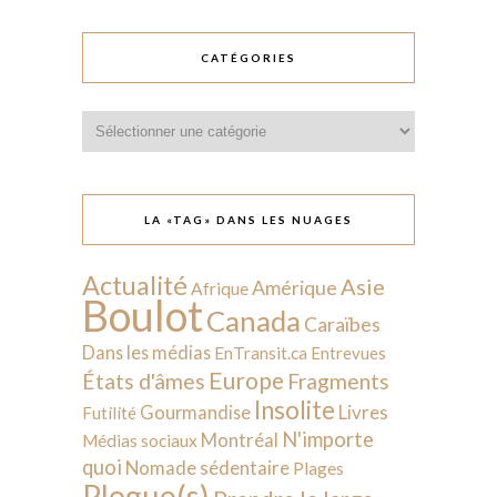
CATÉGORIES
Catégories
LA «TAG» DANS LES NUAGES
Actualité
Asie
Amérique
Afrique
Boulot
Canada
Caraïbes
Dans les médias
EnTransit.ca
Entrevues
Europe
États d'âmes
Fragments
Insolite
Livres
Gourmandise
Futilité
N'importe
Montréal
Médias sociaux
quoi
Nomade sédentaire
Plages
Plogue(s)