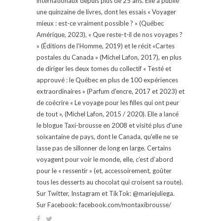
internationaux depuis plus de 25 ans. Elle a publié
une quinzaine de livres, dont les essais « Voyager
mieux : est-ce vraiment possible ? » (Québec
Amérique, 2023), « Que reste-t-il de nos voyages ?
» (Éditions de l'Homme, 2019) et le récit «Cartes
postales du Canada » (Michel Lafon, 2017), en plus
de diriger les deux tomes du collectif « Testé et
approuvé : le Québec en plus de 100 expériences
extraordinaires » (Parfum d'encre, 2017 et 2023) et
de coécrire « Le voyage pour les filles qui ont peur
de tout », (Michel Lafon, 2015 / 2020). Elle a lancé
le blogue Taxi-brousse en 2008 et visité plus d'une
soixantaine de pays, dont le Canada, qu'elle ne se
lasse pas de sillonner de long en large. Certains
voyagent pour voir le monde, elle, c’est d’abord
pour le « ressentir » (et, accessoirement, goûter
tous les desserts au chocolat qui croisent sa route).
Sur Twitter, Instagram et TikTok: @mariejuliega.
Sur Facebook: facebook.com/montaxibrousse/