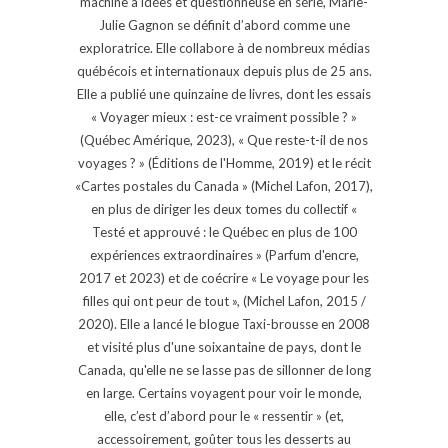
machine à idées et questionneuse en série, Marie-
Julie Gagnon se définit d’abord comme une
exploratrice. Elle collabore à de nombreux médias
québécois et internationaux depuis plus de 25 ans.
Elle a publié une quinzaine de livres, dont les essais
« Voyager mieux : est-ce vraiment possible ? »
(Québec Amérique, 2023), « Que reste-t-il de nos
voyages ? » (Éditions de l'Homme, 2019) et le récit
«Cartes postales du Canada » (Michel Lafon, 2017),
en plus de diriger les deux tomes du collectif «
Testé et approuvé : le Québec en plus de 100
expériences extraordinaires » (Parfum d'encre,
2017 et 2023) et de coécrire « Le voyage pour les
filles qui ont peur de tout », (Michel Lafon, 2015 /
2020). Elle a lancé le blogue Taxi-brousse en 2008
et visité plus d'une soixantaine de pays, dont le
Canada, qu'elle ne se lasse pas de sillonner de long
en large. Certains voyagent pour voir le monde,
elle, c’est d’abord pour le « ressentir » (et,
accessoirement, goûter tous les desserts au