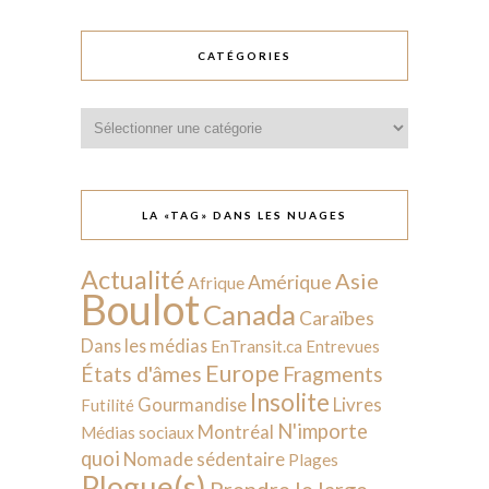
CATÉGORIES
Catégories
LA «TAG» DANS LES NUAGES
Actualité
Asie
Amérique
Afrique
Boulot
Canada
Caraïbes
Dans les médias
EnTransit.ca
Entrevues
Europe
États d'âmes
Fragments
Insolite
Livres
Gourmandise
Futilité
N'importe
Montréal
Médias sociaux
quoi
Nomade sédentaire
Plages
Plogue(s)
Prendre le large