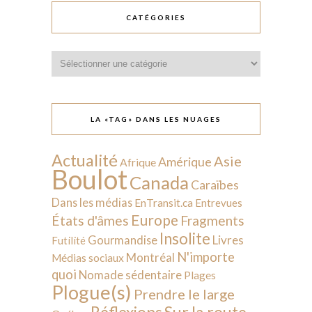
CATÉGORIES
Catégories
LA «TAG» DANS LES NUAGES
Actualité
Asie
Amérique
Afrique
Boulot
Canada
Caraïbes
Dans les médias
EnTransit.ca
Entrevues
Europe
États d'âmes
Fragments
Insolite
Livres
Gourmandise
Futilité
N'importe
Montréal
Médias sociaux
quoi
Nomade sédentaire
Plages
Plogue(s)
Prendre le large
Sur la route