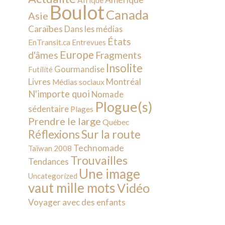
Afrique
Boulot
Canada
Asie
Caraïbes
Dans les médias
États
EnTransit.ca
Entrevues
Europe
d'âmes
Fragments
Insolite
Gourmandise
Futilité
Livres
Montréal
Médias sociaux
N'importe quoi
Nomade
Plogue(s)
sédentaire
Plages
Prendre le large
Québec
Sur la route
Réflexions
Technomade
Taïwan 2008
Trouvailles
Tendances
Une image
Uncategorized
vaut mille mots
Vidéo
Voyager avec des enfants