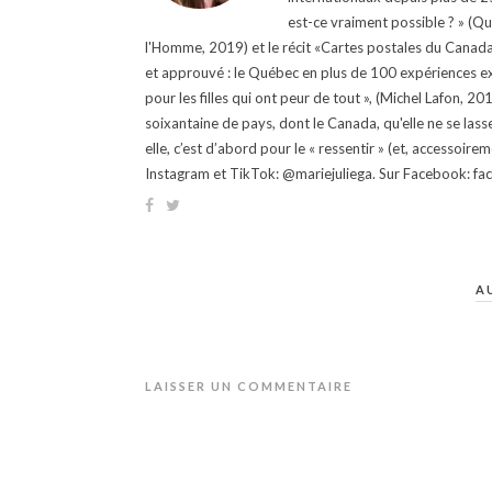
est-ce vraiment possible ? » (Q
l'Homme, 2019) et le récit «Cartes postales du Canada »
et approuvé : le Québec en plus de 100 expériences ex
pour les filles qui ont peur de tout », (Michel Lafon, 2
soixantaine de pays, dont le Canada, qu'elle ne se lass
elle, c’est d’abord pour le « ressentir » (et, accessoire
Instagram et TikTok: @mariejuliega. Sur Facebook: 
A
LAISSER UN COMMENTAIRE