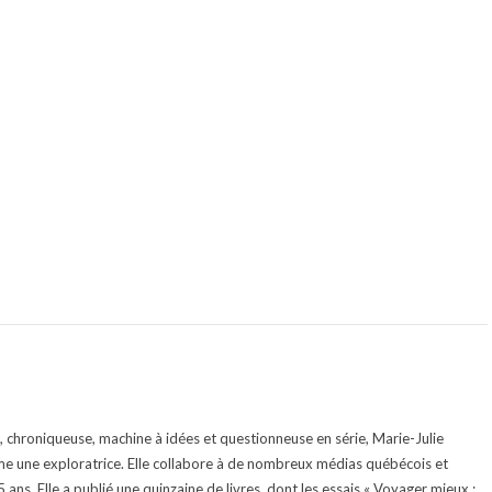
te, chroniqueuse, machine à idées et questionneuse en série, Marie-Julie
e une exploratrice. Elle collabore à de nombreux médias québécois et
ans. Elle a publié une quinzaine de livres, dont les essais « Voyager mieux :