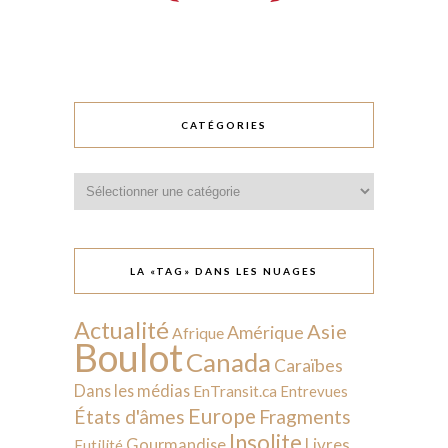
CATÉGORIES
Catégories
LA «TAG» DANS LES NUAGES
Actualité
Asie
Amérique
Afrique
Boulot
Canada
Caraïbes
Dans les médias
EnTransit.ca
Entrevues
Europe
États d'âmes
Fragments
Insolite
Livres
Gourmandise
Futilité