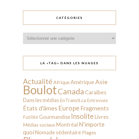
CATÉGORIES
Catégories
LA «TAG» DANS LES NUAGES
Actualité
Asie
Amérique
Afrique
Boulot
Canada
Caraïbes
Dans les médias
EnTransit.ca
Entrevues
Europe
États d'âmes
Fragments
Insolite
Livres
Gourmandise
Futilité
N'importe
Montréal
Médias sociaux
quoi
Nomade sédentaire
Plages