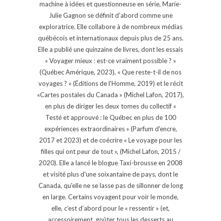
machine à idées et questionneuse en série, Marie-
Julie Gagnon se définit d’abord comme une
exploratrice. Elle collabore à de nombreux médias
québécois et internationaux depuis plus de 25 ans.
Elle a publié une quinzaine de livres, dont les essais
« Voyager mieux : est-ce vraiment possible ? »
(Québec Amérique, 2023), « Que reste-t-il de nos
voyages ? » (Éditions de l'Homme, 2019) et le récit
«Cartes postales du Canada » (Michel Lafon, 2017),
en plus de diriger les deux tomes du collectif «
Testé et approuvé : le Québec en plus de 100
expériences extraordinaires » (Parfum d'encre,
2017 et 2023) et de coécrire « Le voyage pour les
filles qui ont peur de tout », (Michel Lafon, 2015 /
2020). Elle a lancé le blogue Taxi-brousse en 2008
et visité plus d'une soixantaine de pays, dont le
Canada, qu'elle ne se lasse pas de sillonner de long
en large. Certains voyagent pour voir le monde,
elle, c’est d’abord pour le « ressentir » (et,
accessoirement, goûter tous les desserts au