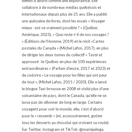
définit d’abord comme une exploratrice. Elle
collabore à de nombreux médias québécois et
internationaux depuis plus de 25 ans. Elle a publié
une quinzaine de livres, dont les essais « Voyager
mieux : est-ce vraiment possible ? » (Québec
Amérique, 2023), « Que reste-t-il de nos voyages ?
» (Éditions de l'Homme, 2019) et le récit «Cartes
postales du Canada » (Michel Lafon, 2017), en plus
de diriger les deux tomes du collectif « Testé et
approuvé : le Québec en plus de 100 expériences
extraordinaires » (Parfum d'encre, 2017 et 2023) et
de coécrire « Le voyage pour les filles qui ont peur
de tout », (Michel Lafon, 2015 / 2020). Elle a lancé
le blogue Taxi-brousse en 2008 et visité plus d'une
soixantaine de pays, dont le Canada, qu'elle ne se
lasse pas de sillonner de long en large. Certains
voyagent pour voir le monde, elle, c’est d’abord
pour le « ressentir » (et, accessoirement, goûter
tous les desserts au chocolat qui croisent sa route).
Sur Twitter, Instagram et TikTok: @mariejuliega.