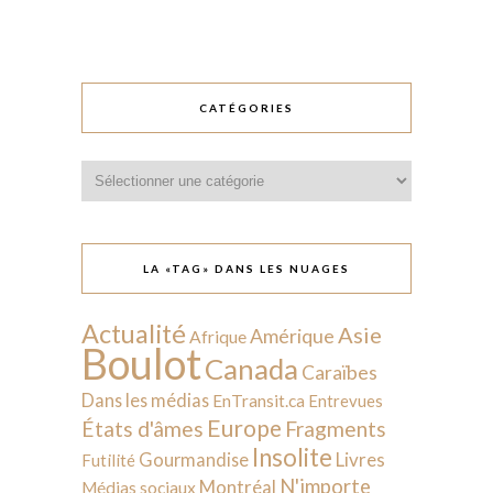
CATÉGORIES
Catégories
LA «TAG» DANS LES NUAGES
Actualité
Asie
Amérique
Afrique
Boulot
Canada
Caraïbes
Dans les médias
EnTransit.ca
Entrevues
Europe
États d'âmes
Fragments
Insolite
Livres
Gourmandise
Futilité
N'importe
Montréal
Médias sociaux