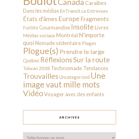
Boulot
Canada
Caraïbes
Dans les médias
EnTransit.ca
Entrevues
Europe
États d'âmes
Fragments
Insolite
Livres
Gourmandise
Futilité
N'importe
Montréal
Médias sociaux
quoi
Nomade sédentaire
Plages
Plogue(s)
Prendre le large
Sur la route
Réflexions
Québec
Technomade
Tendances
Taïwan 2008
Une
Trouvailles
Uncategorized
image vaut mille mots
Vidéo
Voyager avec des enfants
ARCHIVES
Archives