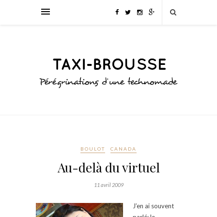
BOULOT
CANADA
Au-delà du virtuel
11 avril 2009
J’en ai souvent
parlé: le