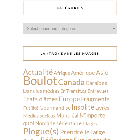
CATÉGORIES
Catégories
LA «TAG» DANS LES NUAGES
Actualité
Asie
Amérique
Afrique
Boulot
Canada
Caraïbes
Dans les médias
EnTransit.ca
Entrevues
Europe
États d'âmes
Fragments
Insolite
Livres
Gourmandise
Futilité
N'importe
Montréal
Médias sociaux
quoi
Nomade sédentaire
Plages
Plogue(s)
Prendre le large
Sur la route