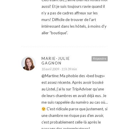
aussi! Et je suis toujours ravie quand il
n’y a pas de cadres affreux sur les
murs! Difficile de trouver de l’art
intéressant dans les hôtels, à moins d’y
aller “boutique”.
MARIE-JULIE
Répondre
GAGNON
10 avril 2009 - 11 h 39 min
@Martine: Ma phobie des «bed bugs»
est assez récente. Après avoir booké
au Listel, j’ai lu sur TripAdviser qu’une
de leurs chambres en avait déjà eus. Je
me suis rappelée du numéro au cas où…
C’est ridicule parce que justement, si
une chambre ne risque pas d’en avoir,
c’est probablement celle-là après le
passage des exterminateurs!