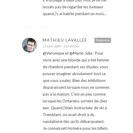
y a la plage à deux pas. Moi, je ne me
lassais pas de regarder les bateaux
quand j’y ai habité pendant un mois…
MATHIEU LAVALLÉE
Répondre
15 avril 2009 - 11 h 49 min
@Veronique et @Marie-Julie : Pour
vivre avec une blonde qui a été femme
de chambre pendant ses études, vous
pouvez imaginer absolument tout ce
que vous voulez. Bien des inhibitions
disparaissent lorsque nous ne sommes
pas à la maison. C’est un peu comme
lorsque les Ontariens sortent de chez
eux. Quand j’étais instructeur de ski à
Tremblant, on avait droit à du
vandalisme dès qu’ils débarquaient.
Je connaissait Hotwire pour les billets