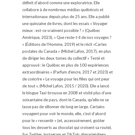
définit d’abord comme une exploratrice. Elle
collabore à de nombreux médias québécois et
internationaux depuis plus de 25 ans. Elle a publié
une quinzaine de livres, dont les essais « Voyager
mieux : est-ce vraiment possible ? » (Québec
Amérique, 2023), « Que reste-t-il de nos voyages ?
» (Éditions de l'Homme, 2019) et le récit «Cartes
postales du Canada » (Michel Lafon, 2017), en plus
de diriger les deux tomes du collectif « Testé et
approuvé : le Québec en plus de 100 expériences
extraordinaires » (Parfum d'encre, 2017 et 2023) et
de coécrire « Le voyage pour les filles qui ont peur
de tout », (Michel Lafon, 2015 / 2020). Elle a lancé
le blogue Taxi-brousse en 2008 et visité plus d'une
soixantaine de pays, dont le Canada, qu'elle ne se
lasse pas de sillonner de long en large. Certains
voyagent pour voir le monde, elle, c’est d’abord
pour le « ressentir » (et, accessoirement, goûter
tous les desserts au chocolat qui croisent sa route).
Sur Twitter, Instagram et TikTok: @mariejuliega.