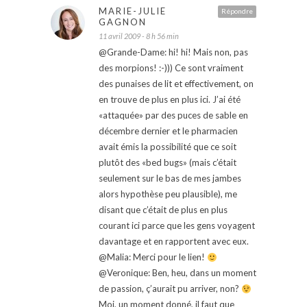
MARIE-JULIE
Répondre
GAGNON
11 avril 2009 - 8 h 56 min
@Grande-Dame: hi! hi! Mais non, pas
des morpions! :-))) Ce sont vraiment
des punaises de lit et effectivement, on
en trouve de plus en plus ici. J’ai été
«attaquée» par des puces de sable en
décembre dernier et le pharmacien
avait émis la possibilité que ce soit
plutôt des «bed bugs» (mais c’était
seulement sur le bas de mes jambes
alors hypothèse peu plausible), me
disant que c’était de plus en plus
courant ici parce que les gens voyagent
davantage et en rapportent avec eux.
@Malia: Merci pour le lien!
@Veronique: Ben, heu, dans un moment
de passion, ç’aurait pu arriver, non?
Moi, un moment donné, il faut que