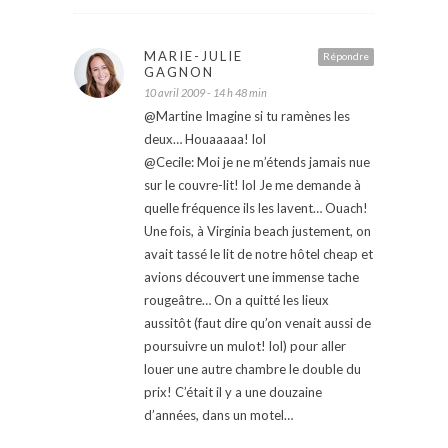
MARIE-JULIE
Répondre
GAGNON
10 avril 2009 - 14 h 48 min
@Martine Imagine si tu ramènes les
deux… Houaaaaa! lol
@Cecile: Moi je ne m’étends jamais nue
sur le couvre-lit! lol Je me demande à
quelle fréquence ils les lavent… Ouach!
Une fois, à Virginia beach justement, on
avait tassé le lit de notre hôtel cheap et
avions découvert une immense tache
rougeâtre… On a quitté les lieux
aussitôt (faut dire qu’on venait aussi de
poursuivre un mulot! lol) pour aller
louer une autre chambre le double du
prix! C’était il y a une douzaine
d’années, dans un motel…