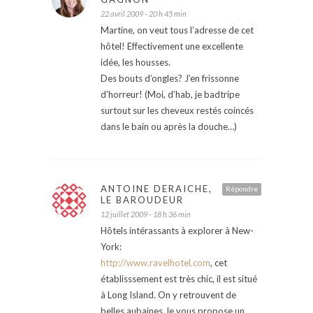
22 avril 2009 - 20 h 45 min
Martine, on veut tous l’adresse de cet
hôtel! Effectivement une excellente
idée, les housses.
Des bouts d’ongles? J’en frissonne
d’horreur! (Moi, d’hab, je badtripe
surtout sur les cheveux restés coincés
dans le bain ou après la douche…)
ANTOINE DERAICHE,
Répondre
LE BAROUDEUR
12 juillet 2009 - 18 h 36 min
Hôtels intérassants à explorer à New-
York:
http://www.ravelhotel.com
, cet
établisssement est très chic, il est situé
à Long Island. On y retrouvent de
belles aubaines Je vous propose un