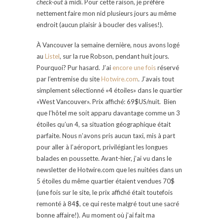
check-out
à midi. Pour cette raison, je préfère
nettement faire mon nid plusieurs jours au même
endroit (aucun plaisir à boucler des valises!).
À Vancouver la semaine dernière, nous avons logé
au
Listel
, sur la rue Robson, pendant huit jours.
Pourquoi? Pur hasard. J’ai
encore une fois
réservé
par l’entremise du site
Hotwire.com
. J’avais tout
simplement sélectionné «4 étoiles» dans le quartier
«West Vancouver». Prix affiché: 69$US/nuit. Bien
que l’hôtel me soit apparu davantage comme un 3
étoiles qu’un 4, sa situation géographique était
parfaite. Nous n’avons pris aucun taxi, mis à part
pour aller à l’aéroport, privilégiant les longues
balades en poussette. Avant-hier, j’ai vu dans le
newsletter de Hotwire.com que les nuitées dans un
5 étoiles du même quartier étaient vendues 70$
(une fois sur le site, le prix affiché était toutefois
remonté à 84$, ce qui reste malgré tout une sacré
bonne affaire!). Au moment où j’ai fait ma