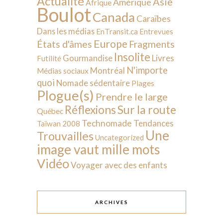
Actualité
Asie
Amérique
Afrique
Boulot
Canada
Caraïbes
Dans les médias
EnTransit.ca
Entrevues
Europe
États d'âmes
Fragments
Insolite
Livres
Gourmandise
Futilité
N'importe
Montréal
Médias sociaux
quoi
Nomade sédentaire
Plages
Plogue(s)
Prendre le large
Sur la route
Réflexions
Québec
Technomade
Tendances
Taïwan 2008
Une
Trouvailles
Uncategorized
image vaut mille mots
Vidéo
Voyager avec des enfants
ARCHIVES