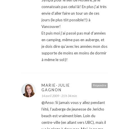
Sympa pour le lien de Hotwire, je le
connaissais pas celui là! En plus j’ai très
envie d’aller faire un tour un de ces
jours (le plus tôt possible!!) à
Vancouver!
Et puis moi j’ai passé pas mal d’années
en camping, même pas en auberge, et
je dois dire qu’avec les années mon dos
supporte de moins en moins de dormir
à même le sol:)!
MARIE-JULIE
Répondre
GAGNON
14 avril 2009 - 21 h 34 min
@Anso: Si jamais vous y allez pendant
l’été, l’auberge de jeunesse de Jericho
beach est vraiment bien. Loin du
centre-ville (en allant vers UBC), mais il