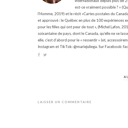
internationaux depuis plus de 25 
est-ce vraiment possible ? » (Q
l'Homme, 2019) et le récit «Cartes postales du Canada »
et approuvé : le Québec en plus de 100 expériences ex
pour les filles qui ont peur de tout », (Michel Lafon, 2
soixantaine de pays, dont le Canada, qu'elle ne se lass
elle, c’est d’abord pour le « ressentir » (et, accessoire
Instagram et TikTok: @mariejuliega. Sur Facebook: 
A
LAISSER UN COMMENTAIRE