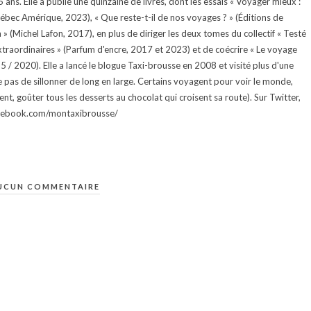
ans. Elle a publié une quinzaine de livres, dont les essais « Voyager mieux :
uébec Amérique, 2023), « Que reste-t-il de nos voyages ? » (Éditions de
 (Michel Lafon, 2017), en plus de diriger les deux tomes du collectif « Testé
traordinaires » (Parfum d'encre, 2017 et 2023) et de coécrire « Le voyage
015 / 2020). Elle a lancé le blogue Taxi-brousse en 2008 et visité plus d'une
e pas de sillonner de long en large. Certains voyagent pour voir le monde,
ment, goûter tous les desserts au chocolat qui croisent sa route). Sur Twitter,
facebook.com/montaxibrousse/
UCUN COMMENTAIRE