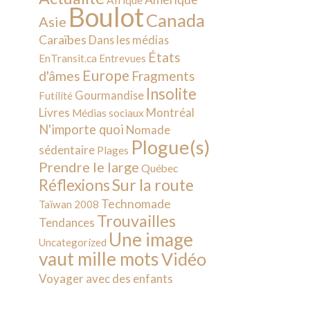
Afrique
Boulot
Canada
Asie
Caraïbes
Dans les médias
États
EnTransit.ca
Entrevues
Europe
d'âmes
Fragments
Insolite
Gourmandise
Futilité
Livres
Montréal
Médias sociaux
N'importe quoi
Nomade
Plogue(s)
sédentaire
Plages
Prendre le large
Québec
Sur la route
Réflexions
Technomade
Taïwan 2008
Trouvailles
Tendances
Une image
Uncategorized
vaut mille mots
Vidéo
Voyager avec des enfants