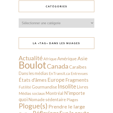
CATÉGORIES
Catégories
LA «TAG» DANS LES NUAGES
Actualité
Asie
Amérique
Afrique
Boulot
Canada
Caraïbes
Dans les médias
EnTransit.ca
Entrevues
Europe
États d'âmes
Fragments
Insolite
Livres
Gourmandise
Futilité
N'importe
Montréal
Médias sociaux
quoi
Nomade sédentaire
Plages
Plogue(s)
Prendre le large
Sur la route