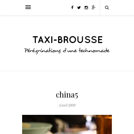
china5
2 avril 2009