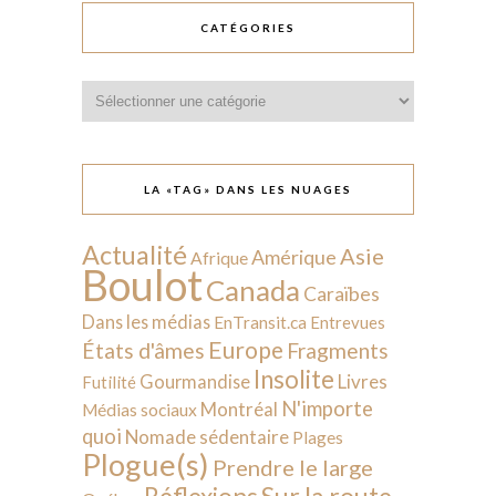
CATÉGORIES
Catégories
LA «TAG» DANS LES NUAGES
Actualité
Asie
Amérique
Afrique
Boulot
Canada
Caraïbes
Dans les médias
EnTransit.ca
Entrevues
Europe
États d'âmes
Fragments
Insolite
Livres
Gourmandise
Futilité
N'importe
Montréal
Médias sociaux
quoi
Nomade sédentaire
Plages
Plogue(s)
Prendre le large
Sur la route