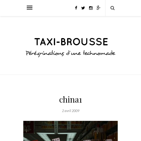
china1
2 avril 2009