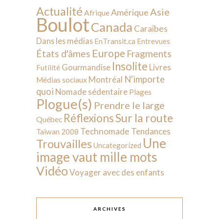
Actualité
Asie
Amérique
Afrique
Boulot
Canada
Caraïbes
Dans les médias
EnTransit.ca
Entrevues
Europe
États d'âmes
Fragments
Insolite
Livres
Gourmandise
Futilité
N'importe
Montréal
Médias sociaux
quoi
Nomade sédentaire
Plages
Plogue(s)
Prendre le large
Sur la route
Réflexions
Québec
Technomade
Tendances
Taïwan 2008
Une
Trouvailles
Uncategorized
image vaut mille mots
Vidéo
Voyager avec des enfants
ARCHIVES