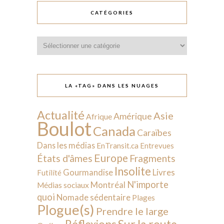
CATÉGORIES
Catégories
LA «TAG» DANS LES NUAGES
Actualité
Asie
Amérique
Afrique
Boulot
Canada
Caraïbes
Dans les médias
EnTransit.ca
Entrevues
Europe
États d'âmes
Fragments
Insolite
Livres
Gourmandise
Futilité
N'importe
Montréal
Médias sociaux
quoi
Nomade sédentaire
Plages
Plogue(s)
Prendre le large
Sur la route