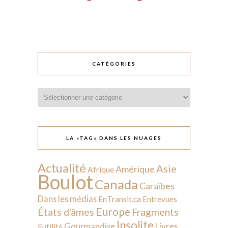
CATÉGORIES
Catégories
LA «TAG» DANS LES NUAGES
Actualité
Asie
Amérique
Afrique
Boulot
Canada
Caraïbes
Dans les médias
EnTransit.ca
Entrevues
Europe
États d'âmes
Fragments
Insolite
Livres
Gourmandise
Futilité