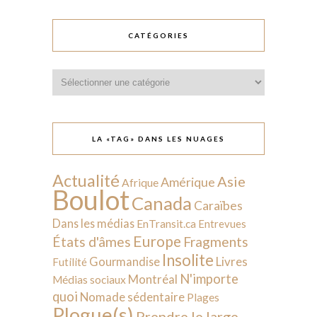
CATÉGORIES
Catégories
LA «TAG» DANS LES NUAGES
Actualité
Asie
Amérique
Afrique
Boulot
Canada
Caraïbes
Dans les médias
EnTransit.ca
Entrevues
Europe
États d'âmes
Fragments
Insolite
Livres
Gourmandise
Futilité
N'importe
Montréal
Médias sociaux
quoi
Nomade sédentaire
Plages
Plogue(s)
Prendre le large