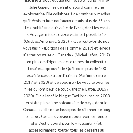
machine à idées et questionneuse en série, Marie-
Julie Gagnon se définit d’abord comme une
exploratrice. Elle collabore à de nombreux médias
québécois et internationaux depuis plus de 25 ans.
Elle a publié une quinzaine de livres, dont les essais
« Voyager mieux : est-ce vraiment possible ? »
(Québec Amérique, 2023), « Que reste-t-il de nos
voyages ? » (Éditions de l'Homme, 2019) et le récit
«Cartes postales du Canada » (Michel Lafon, 2017),
en plus de diriger les deux tomes du collectif «
Testé et approuvé : le Québec en plus de 100
expériences extraordinaires » (Parfum d'encre,
2017 et 2023) et de coécrire « Le voyage pour les
filles qui ont peur de tout », (Michel Lafon, 2015 /
2020). Elle a lancé le blogue Taxi-brousse en 2008
et visité plus d'une soixantaine de pays, dont le
Canada, qu'elle ne se lasse pas de sillonner de long
en large. Certains voyagent pour voir le monde,
elle, c’est d’abord pour le « ressentir » (et,
accessoirement, goûter tous les desserts au