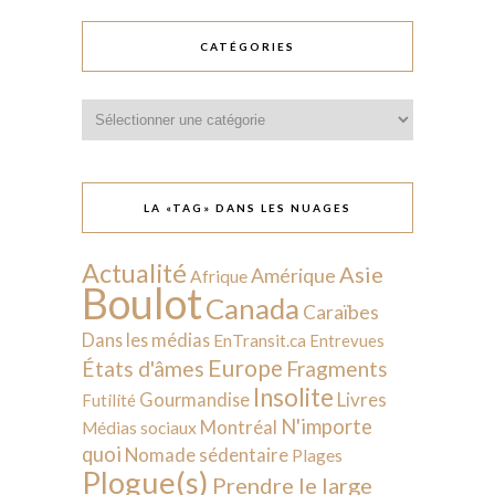
CATÉGORIES
Catégories
LA «TAG» DANS LES NUAGES
Actualité
Asie
Amérique
Afrique
Boulot
Canada
Caraïbes
Dans les médias
EnTransit.ca
Entrevues
Europe
États d'âmes
Fragments
Insolite
Livres
Gourmandise
Futilité
N'importe
Montréal
Médias sociaux
quoi
Nomade sédentaire
Plages
Plogue(s)
Prendre le large