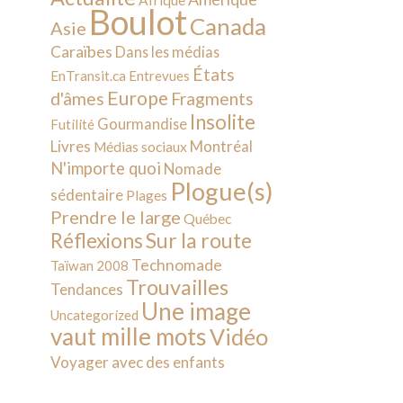
Afrique
Boulot
Canada
Asie
Caraïbes
Dans les médias
États
EnTransit.ca
Entrevues
Europe
d'âmes
Fragments
Insolite
Gourmandise
Futilité
Livres
Montréal
Médias sociaux
N'importe quoi
Nomade
Plogue(s)
sédentaire
Plages
Prendre le large
Québec
Sur la route
Réflexions
Technomade
Taïwan 2008
Trouvailles
Tendances
Une image
Uncategorized
vaut mille mots
Vidéo
Voyager avec des enfants