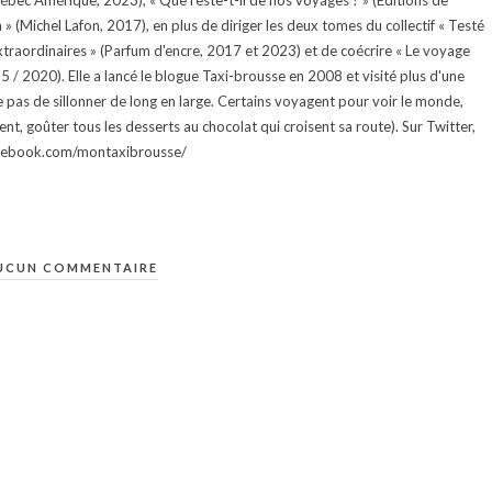
uébec Amérique, 2023), « Que reste-t-il de nos voyages ? » (Éditions de
 (Michel Lafon, 2017), en plus de diriger les deux tomes du collectif « Testé
traordinaires » (Parfum d'encre, 2017 et 2023) et de coécrire « Le voyage
015 / 2020). Elle a lancé le blogue Taxi-brousse en 2008 et visité plus d'une
e pas de sillonner de long en large. Certains voyagent pour voir le monde,
ment, goûter tous les desserts au chocolat qui croisent sa route). Sur Twitter,
facebook.com/montaxibrousse/
UCUN COMMENTAIRE