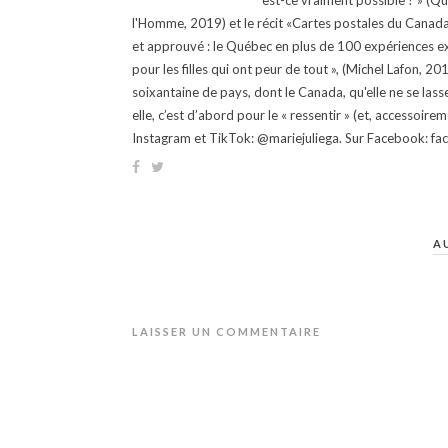
est-ce vraiment possible ? » (Q
l'Homme, 2019) et le récit «Cartes postales du Canada »
et approuvé : le Québec en plus de 100 expériences ex
pour les filles qui ont peur de tout », (Michel Lafon, 2
soixantaine de pays, dont le Canada, qu'elle ne se lass
elle, c’est d’abord pour le « ressentir » (et, accessoire
Instagram et TikTok: @mariejuliega. Sur Facebook: 
A
LAISSER UN COMMENTAIRE