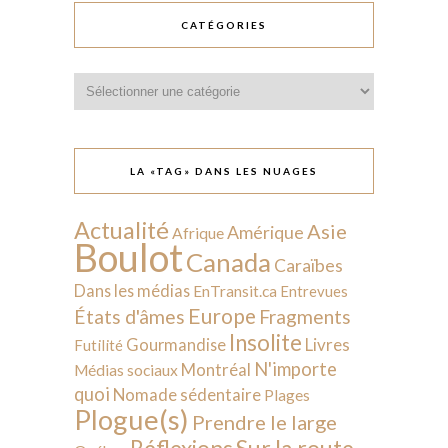
CATÉGORIES
Catégories
LA «TAG» DANS LES NUAGES
Actualité
Asie
Amérique
Afrique
Boulot
Canada
Caraïbes
Dans les médias
EnTransit.ca
Entrevues
Europe
États d'âmes
Fragments
Insolite
Livres
Gourmandise
Futilité
N'importe
Montréal
Médias sociaux
quoi
Nomade sédentaire
Plages
Plogue(s)
Prendre le large
Sur la route