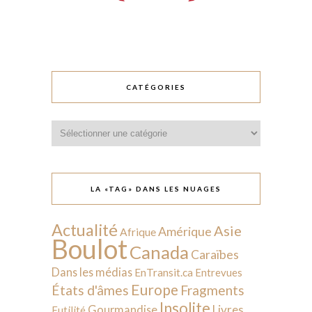
CATÉGORIES
Catégories
LA «TAG» DANS LES NUAGES
Actualité
Asie
Amérique
Afrique
Boulot
Canada
Caraïbes
Dans les médias
EnTransit.ca
Entrevues
Europe
États d'âmes
Fragments
Insolite
Livres
Gourmandise
Futilité