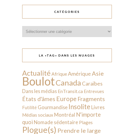
CATÉGORIES
Catégories
LA «TAG» DANS LES NUAGES
Actualité
Asie
Amérique
Afrique
Boulot
Canada
Caraïbes
Dans les médias
EnTransit.ca
Entrevues
Europe
États d'âmes
Fragments
Insolite
Livres
Gourmandise
Futilité
N'importe
Montréal
Médias sociaux
quoi
Nomade sédentaire
Plages
Plogue(s)
Prendre le large