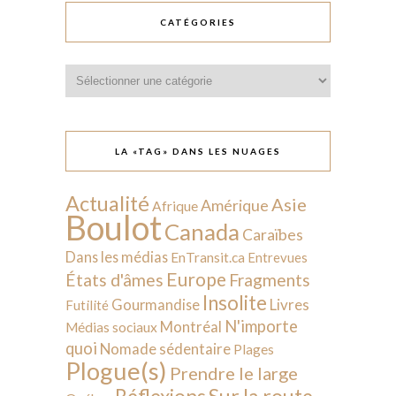
CATÉGORIES
Catégories
LA «TAG» DANS LES NUAGES
Actualité
Asie
Amérique
Afrique
Boulot
Canada
Caraïbes
Dans les médias
EnTransit.ca
Entrevues
Europe
États d'âmes
Fragments
Insolite
Livres
Gourmandise
Futilité
N'importe
Montréal
Médias sociaux
quoi
Nomade sédentaire
Plages
Plogue(s)
Prendre le large
Sur la route