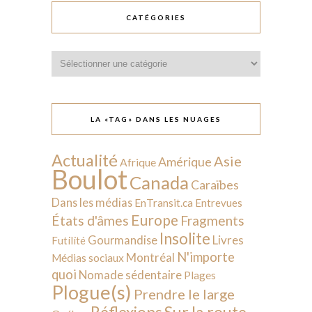
CATÉGORIES
Catégories
LA «TAG» DANS LES NUAGES
Actualité
Asie
Amérique
Afrique
Boulot
Canada
Caraïbes
Dans les médias
EnTransit.ca
Entrevues
Europe
États d'âmes
Fragments
Insolite
Livres
Gourmandise
Futilité
N'importe
Montréal
Médias sociaux
quoi
Nomade sédentaire
Plages
Plogue(s)
Prendre le large
Sur la route