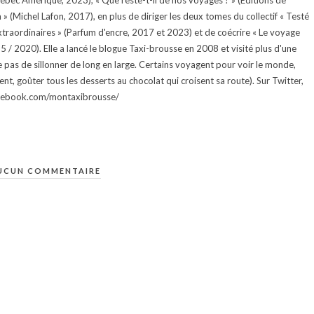
uébec Amérique, 2023), « Que reste-t-il de nos voyages ? » (Éditions de
 (Michel Lafon, 2017), en plus de diriger les deux tomes du collectif « Testé
traordinaires » (Parfum d'encre, 2017 et 2023) et de coécrire « Le voyage
015 / 2020). Elle a lancé le blogue Taxi-brousse en 2008 et visité plus d'une
e pas de sillonner de long en large. Certains voyagent pour voir le monde,
ment, goûter tous les desserts au chocolat qui croisent sa route). Sur Twitter,
facebook.com/montaxibrousse/
UCUN COMMENTAIRE