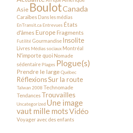
Afrique
Boulot
Canada
Asie
Caraïbes
Dans les médias
États
EnTransit.ca
Entrevues
Europe
d'âmes
Fragments
Insolite
Gourmandise
Futilité
Livres
Montréal
Médias sociaux
N'importe quoi
Nomade
Plogue(s)
sédentaire
Plages
Prendre le large
Québec
Sur la route
Réflexions
Technomade
Taïwan 2008
Trouvailles
Tendances
Une image
Uncategorized
vaut mille mots
Vidéo
Voyager avec des enfants