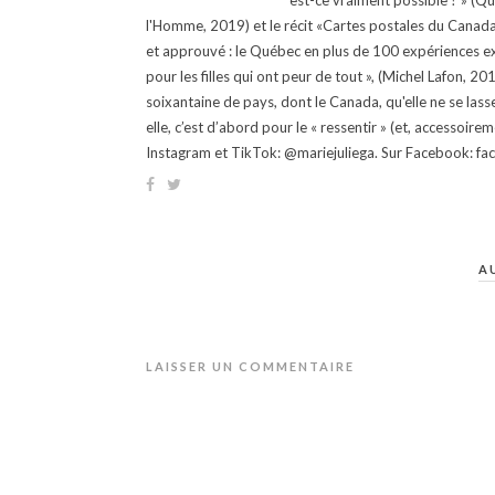
est-ce vraiment possible ? » (Q
l'Homme, 2019) et le récit «Cartes postales du Canada »
et approuvé : le Québec en plus de 100 expériences ex
pour les filles qui ont peur de tout », (Michel Lafon, 2
soixantaine de pays, dont le Canada, qu'elle ne se lass
elle, c’est d’abord pour le « ressentir » (et, accessoire
Instagram et TikTok: @mariejuliega. Sur Facebook: 
A
LAISSER UN COMMENTAIRE