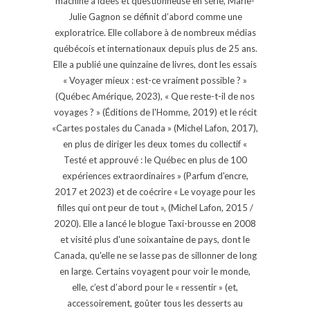
machine à idées et questionneuse en série, Marie-
Julie Gagnon se définit d’abord comme une
exploratrice. Elle collabore à de nombreux médias
québécois et internationaux depuis plus de 25 ans.
Elle a publié une quinzaine de livres, dont les essais
« Voyager mieux : est-ce vraiment possible ? »
(Québec Amérique, 2023), « Que reste-t-il de nos
voyages ? » (Éditions de l'Homme, 2019) et le récit
«Cartes postales du Canada » (Michel Lafon, 2017),
en plus de diriger les deux tomes du collectif «
Testé et approuvé : le Québec en plus de 100
expériences extraordinaires » (Parfum d'encre,
2017 et 2023) et de coécrire « Le voyage pour les
filles qui ont peur de tout », (Michel Lafon, 2015 /
2020). Elle a lancé le blogue Taxi-brousse en 2008
et visité plus d'une soixantaine de pays, dont le
Canada, qu'elle ne se lasse pas de sillonner de long
en large. Certains voyagent pour voir le monde,
elle, c’est d’abord pour le « ressentir » (et,
accessoirement, goûter tous les desserts au