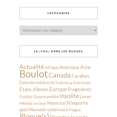
CATÉGORIES
Catégories
LA «TAG» DANS LES NUAGES
Actualité
Asie
Amérique
Afrique
Boulot
Canada
Caraïbes
Dans les médias
EnTransit.ca
Entrevues
Europe
États d'âmes
Fragments
Insolite
Livres
Gourmandise
Futilité
N'importe
Montréal
Médias sociaux
quoi
Nomade sédentaire
Plages
Plogue(s)
Prendre le large