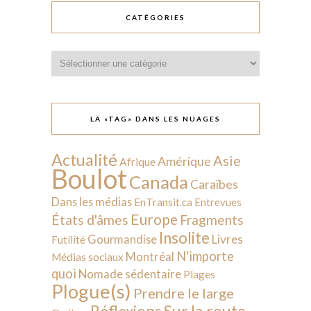
CATÉGORIES
Catégories
LA «TAG» DANS LES NUAGES
Actualité
Asie
Amérique
Afrique
Boulot
Canada
Caraïbes
Dans les médias
EnTransit.ca
Entrevues
Europe
États d'âmes
Fragments
Insolite
Livres
Gourmandise
Futilité
N'importe
Montréal
Médias sociaux
quoi
Nomade sédentaire
Plages
Plogue(s)
Prendre le large
Sur la route