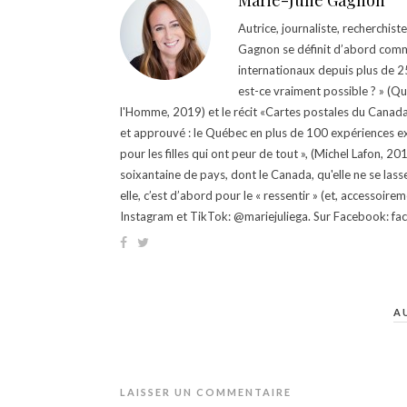
Marie-Julie Gagnon
Autrice, journaliste, recherchis
Gagnon se définit d’abord comm
internationaux depuis plus de 25 
est-ce vraiment possible ? » (Q
l'Homme, 2019) et le récit «Cartes postales du Canada »
et approuvé : le Québec en plus de 100 expériences ex
pour les filles qui ont peur de tout », (Michel Lafon, 2
soixantaine de pays, dont le Canada, qu'elle ne se lass
elle, c’est d’abord pour le « ressentir » (et, accessoire
Instagram et TikTok: @mariejuliega. Sur Facebook: 
A
LAISSER UN COMMENTAIRE