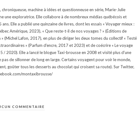
te, chroniqueuse, machine à idées et questionneuse en série, Marie-Julie
e une exploratrice. Elle collabore à de nombreux médias québécois et
ans. Elle a publié une quinzaine de livres, dont les essais « Voyager mieux :
uébec Amérique, 2023), « Que reste-t-il de nos voyages ? » (Éditions de
 (Michel Lafon, 2017), en plus de diriger les deux tomes du collectif « Testé
traordinaires » (Parfum d'encre, 2017 et 2023) et de coécrire « Le voyage
015 / 2020). Elle a lancé le blogue Taxi-brousse en 2008 et visité plus d'une
e pas de sillonner de long en large. Certains voyagent pour voir le monde,
ment, goûter tous les desserts au chocolat qui croisent sa route). Sur Twitter,
facebook.com/montaxibrousse/
UCUN COMMENTAIRE