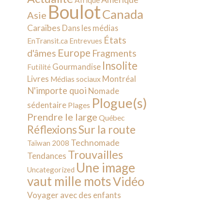
Afrique
Boulot
Canada
Asie
Caraïbes
Dans les médias
États
EnTransit.ca
Entrevues
Europe
d'âmes
Fragments
Insolite
Gourmandise
Futilité
Livres
Montréal
Médias sociaux
N'importe quoi
Nomade
Plogue(s)
sédentaire
Plages
Prendre le large
Québec
Sur la route
Réflexions
Technomade
Taïwan 2008
Trouvailles
Tendances
Une image
Uncategorized
vaut mille mots
Vidéo
Voyager avec des enfants