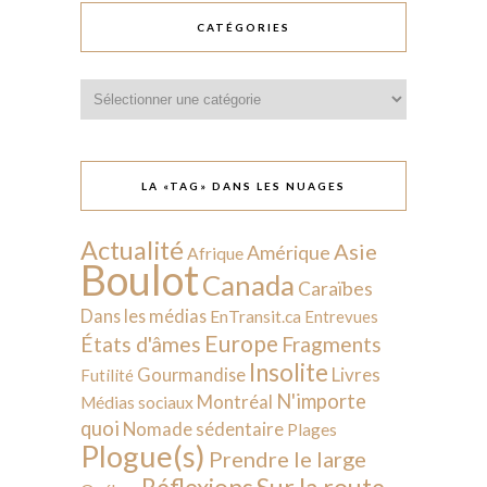
CATÉGORIES
Catégories
LA «TAG» DANS LES NUAGES
Actualité
Asie
Amérique
Afrique
Boulot
Canada
Caraïbes
Dans les médias
EnTransit.ca
Entrevues
Europe
États d'âmes
Fragments
Insolite
Livres
Gourmandise
Futilité
N'importe
Montréal
Médias sociaux
quoi
Nomade sédentaire
Plages
Plogue(s)
Prendre le large
Sur la route