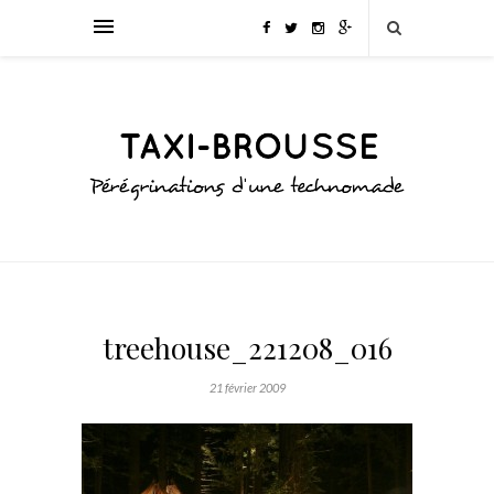
treehouse_221208_016
21 février 2009