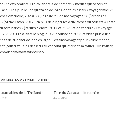
e une exploratrice. Elle collabore à de nombreux médias québécois et
ans. Elle a publié une quinzaine de livres, dont les essais « Voyager mieux :
uébec Amérique, 2023), « Que reste-t-il de nos voyages ? » (Éditions de
 (Michel Lafon, 2017), en plus de diriger les deux tomes du collectif « Testé
traordinaires » (Parfum d'encre, 2017 et 2023) et de coécrire « Le voyage
015 / 2020). Elle a lancé le blogue Taxi-brousse en 2008 et visité plus d'une
e pas de sillonner de long en large. Certains voyagent pour voir le monde,
ment, goûter tous les desserts au chocolat qui croisent sa route). Sur Twitter,
facebook.com/montaxibrousse/
URRIEZ ÉGALEMENT AIMER
ntournables de la Thaïlande
Tour du Canada – l’itinéraire
e 2011
4 mai 2008