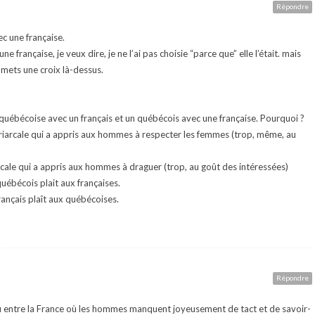
Répondre
ec une française.
une française, je veux dire, je ne l’ai pas choisie “parce que” elle l’était. mais
e mets une croix là-dessus.
e québécoise avec un français et un québécois avec une française. Pourquoi ?
riarcale qui a appris aux hommes à respecter les femmes (trop, même, au
arcale qui a appris aux hommes à draguer (trop, au goût des intéressées)
 québécois plait aux françaises.
rançais plaît aux québécoises.
Répondre
ieu entre la France où les hommes manquent joyeusement de tact et de savoir-