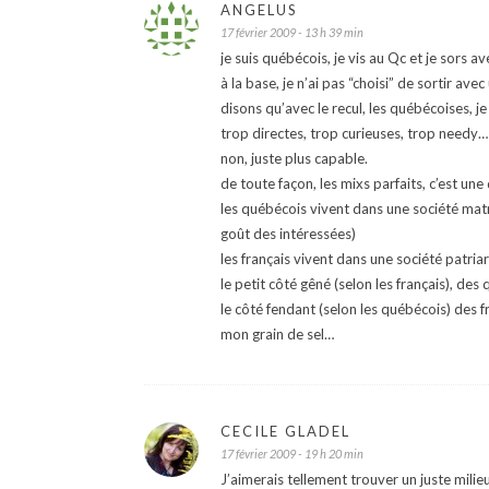
ANGELUS
17 février 2009 - 13 h 39 min
je suis québécois, je vis au Qc et je sors av
à la base, je n’ai pas “choisi” de sortir avec 
disons qu’avec le recul, les québécoises, j
trop directes, trop curieuses, trop needy…
non, juste plus capable.
de toute façon, les mixs parfaits, c’est un
les québécois vivent dans une société mat
goût des intéressées)
les français vivent dans une société patri
le petit côté gêné (selon les français), des
le côté fendant (selon les québécois) des f
mon grain de sel…
CECILE GLADEL
17 février 2009 - 19 h 20 min
J’aimerais tellement trouver un juste mil