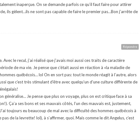
lement inaperçue. On se demande parfois ce qu’il faut faire pour attirer
de, ils gèlent…ils ne sont pas capable de faire le premier pas…Bon j’arrête de
Répondre
vec le recul, j’ai réalisé que j’avais moi aussi ces traits de caractère
riode de ma vie. Je pense que c’était aussi en réaction à «la maladie de
hommes québécois… lol On en sort pas: tout le monde réagit à l’autre, alors
 aussi que c’est très stimulant d’être avec quelqu’un d’une culture différente de
Sénégalais!
 on généralise… Je pense que plus on voyage, plus on est critique face à sa
on!). Ça’a ses bons et ses mauvais côtés, l’un des mauvais est, justement,
 J’ai toujours eu beaucoup de mal avec la difficulté des hommes québécois à
 pas de la levrette! lol), à s’affirmer, quoi. Mais comme le dit Angelus, c’est