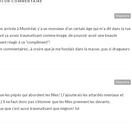
UCUN COMMENTAIRE
Répondre
 arrivée à Montréal, y’a un monsieur d’un certain âge qui m’a dit dans la rue
ouvé ça assez traumatisant comme image, de pouvoir avoir une beauté
ment réagir à ce “compliment”!
ucun commentaires…à croire que je me fondais dans la masse…pas si dragueurs
Répondre
e les pépés qui abordent les filles! (J’ajouterais les attardés mentaux et
l ne faut donc pas s’étonner que les filles prennent les devants.
voue que c’est aussi traumatisant que mignon! lol