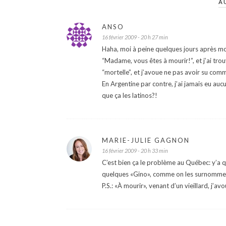
A
ANSO
16 février 2009 - 20 h 27 min
Haha, moi à peine quelques jours après mon
“Madame, vous êtes à mourir!”, et j’ai tr
“mortelle”, et j’avoue ne pas avoir su com
En Argentine par contre, j’ai jamais eu a
que ça les latinos?!
MARIE-JULIE GAGNON
16 février 2009 - 20 h 33 min
C’est bien ça le problème au Québec: y’a qu
quelques «Gino», comme on les surnomme.) I
P.S.: «À mourir», venant d’un vieillard, j’a