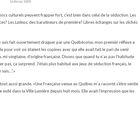
16 février 2009
hocs culturels peuvent frapper fort, c’est bien dans celui de la séduction. Les
ces? Les
L
atinos
, des baratineurs de première? Libres échanges sur les clichés
e suis fait ouvertement draguer par une Québécoise, mon premier réflexe a
e pour voir où étaient les copines avec qui elle avait fait le pari de venir
, mi-vingtaine, d’origine française. Disons que quand tu n’as pas l’habitude
emier pas, ça surprend. J’étais plus habitué aux jeux de séduction français, le
e suis…”.»
 tout aussi grande. «Une Française venue au Québec m’a raconté s’être sentie
exilé dans la Ville Lumière depuis huit mois. Elle avait l’impression que les