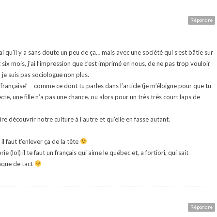
Répondre
ai qu’il y a sans doute un peu de ça… mais avec une société qui s’est bâtie sur
x mois, j’ai l’impression que c’est imprimé en nous, de ne pas trop vouloir
 je suis pas sociologue non plus.
française” – comme ce dont tu parles dans l’article (je m’éloigne pour que tu
te, une fille n’a pas une chance. ou alors pour un très très court laps de
ire découvrir notre culture à l’autre et qu’elle en fasse autant.
l faut t’enlever ça de la tête
 (lol) il te faut un français qui aime le québec et, a fortiori, qui sait
nque de tact
Répondre