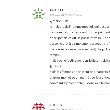
ANGELUS
17 février 2009 - 20 h 32 min
@Marie-Julie
la maladie de l’homme mou lol. oui c’est vr
des hommes qui partaient bûcher pendant si
s’occuper de ce qui se passe chez soi… bon
perso, je préfère simplement draguer à la “
me coures après et inversément). trop direc
temps…
mais c’est effectivement enrichissant, de fa
@Cécile
mais les femmes ne passent pas inaperçu ! i
d’après moi, et selon ma très sérieuse théorie
comment s’y comporter – donc exit le ma
JULIEN
19 février 2009 - 11 h 45 min