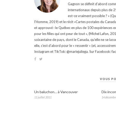
Gagnon se définit d’abord comm
internationaux depuis plus de 25 
est-ce vraiment possible ? » (Q
l'Homme, 2019) et le récit «Cartes postales du Canada »
et approuvé : le Québec en plus de 100 expériences ex
pour les filles qui ont peur de tout », (Michel Lafon, 2
soixantaine de pays, dont le Canada, qu'elle ne se lass
elle, c’est d’abord pour le « ressentir » (et, accessoire
Instagram et TikTok: @mariejuliega. Sur Facebook: 
VOUS PO
Un baluchon… à Vancouver
Dix inco
11 juillet 2011
14 décembr