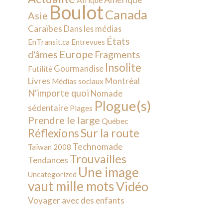
Afrique
Boulot
Canada
Asie
Caraïbes
Dans les médias
États
EnTransit.ca
Entrevues
Europe
d'âmes
Fragments
Insolite
Gourmandise
Futilité
Livres
Montréal
Médias sociaux
N'importe quoi
Nomade
Plogue(s)
sédentaire
Plages
Prendre le large
Québec
Sur la route
Réflexions
Technomade
Taïwan 2008
Trouvailles
Tendances
Une image
Uncategorized
vaut mille mots
Vidéo
Voyager avec des enfants