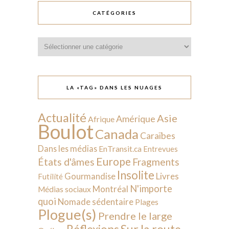
CATÉGORIES
Catégories
LA «TAG» DANS LES NUAGES
Actualité
Asie
Amérique
Afrique
Boulot
Canada
Caraïbes
Dans les médias
EnTransit.ca
Entrevues
Europe
États d'âmes
Fragments
Insolite
Livres
Gourmandise
Futilité
N'importe
Montréal
Médias sociaux
quoi
Nomade sédentaire
Plages
Plogue(s)
Prendre le large
Sur la route