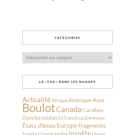
CATÉGORIES
Catégories
LA «TAG» DANS LES NUAGES
Actualité
Asie
Amérique
Afrique
Boulot
Canada
Caraïbes
Dans les médias
EnTransit.ca
Entrevues
Europe
États d'âmes
Fragments
Insolite
Livres
Gourmandise
Futilité