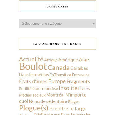
CATÉGORIES
Catégories
LA «TAG» DANS LES NUAGES
Actualité
Asie
Amérique
Afrique
Boulot
Canada
Caraïbes
Dans les médias
EnTransit.ca
Entrevues
Europe
États d'âmes
Fragments
Insolite
Livres
Gourmandise
Futilité
N'importe
Montréal
Médias sociaux
quoi
Nomade sédentaire
Plages
Plogue(s)
Prendre le large
Sur la route