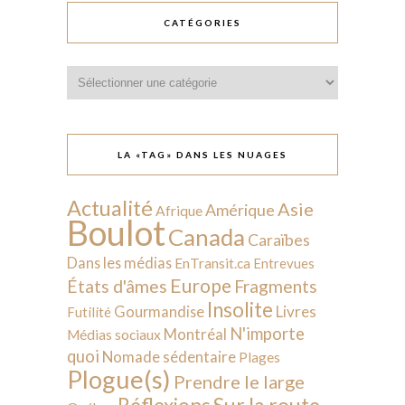
CATÉGORIES
Catégories
LA «TAG» DANS LES NUAGES
Actualité
Asie
Amérique
Afrique
Boulot
Canada
Caraïbes
Dans les médias
EnTransit.ca
Entrevues
Europe
États d'âmes
Fragments
Insolite
Livres
Gourmandise
Futilité
N'importe
Montréal
Médias sociaux
quoi
Nomade sédentaire
Plages
Plogue(s)
Prendre le large
Sur la route