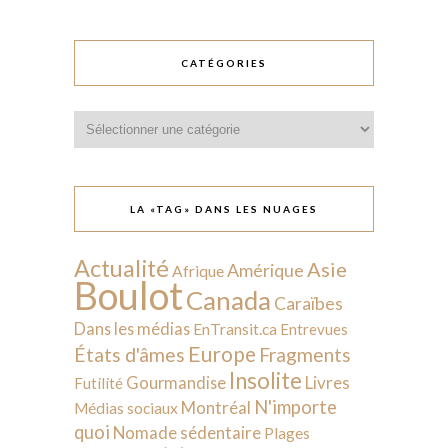
CATÉGORIES
Catégories
LA «TAG» DANS LES NUAGES
Actualité
Asie
Amérique
Afrique
Boulot
Canada
Caraïbes
Dans les médias
EnTransit.ca
Entrevues
Europe
États d'âmes
Fragments
Insolite
Livres
Gourmandise
Futilité
N'importe
Montréal
Médias sociaux
quoi
Nomade sédentaire
Plages