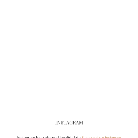
INSTAGRAM
Instagram has returned invalid data.
Suivez moi sur Instagram