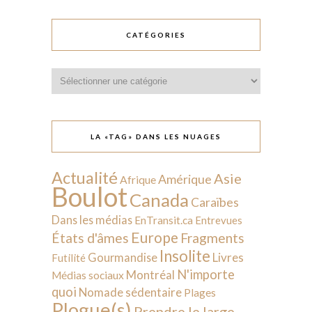
CATÉGORIES
Catégories
LA «TAG» DANS LES NUAGES
Actualité
Asie
Amérique
Afrique
Boulot
Canada
Caraïbes
Dans les médias
EnTransit.ca
Entrevues
Europe
États d'âmes
Fragments
Insolite
Livres
Gourmandise
Futilité
N'importe
Montréal
Médias sociaux
quoi
Nomade sédentaire
Plages
Plogue(s)
Prendre le large