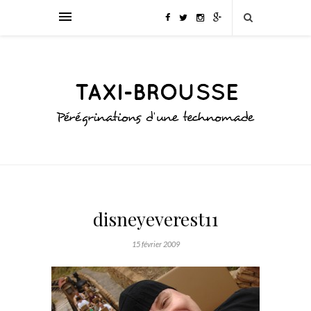
disneyeverest11
15 février 2009