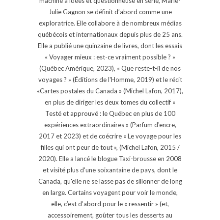
machine à idées et questionneuse en série, Marie-
Julie Gagnon se définit d’abord comme une
exploratrice. Elle collabore à de nombreux médias
québécois et internationaux depuis plus de 25 ans.
Elle a publié une quinzaine de livres, dont les essais
« Voyager mieux : est-ce vraiment possible ? »
(Québec Amérique, 2023), « Que reste-t-il de nos
voyages ? » (Éditions de l'Homme, 2019) et le récit
«Cartes postales du Canada » (Michel Lafon, 2017),
en plus de diriger les deux tomes du collectif «
Testé et approuvé : le Québec en plus de 100
expériences extraordinaires » (Parfum d'encre,
2017 et 2023) et de coécrire « Le voyage pour les
filles qui ont peur de tout », (Michel Lafon, 2015 /
2020). Elle a lancé le blogue Taxi-brousse en 2008
et visité plus d'une soixantaine de pays, dont le
Canada, qu'elle ne se lasse pas de sillonner de long
en large. Certains voyagent pour voir le monde,
elle, c’est d’abord pour le « ressentir » (et,
accessoirement, goûter tous les desserts au