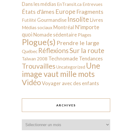
Dans les médias
EnTransit.ca
Entrevues
Europe
États d'âmes
Fragments
Insolite
Livres
Gourmandise
Futilité
N'importe
Montréal
Médias sociaux
quoi
Nomade sédentaire
Plages
Plogue(s)
Prendre le large
Sur la route
Réflexions
Québec
Technomade
Tendances
Taïwan 2008
Une
Trouvailles
Uncategorized
image vaut mille mots
Vidéo
Voyager avec des enfants
ARCHIVES
Archives