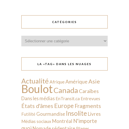
CATÉGORIES
Catégories
LA «TAG» DANS LES NUAGES
Actualité
Asie
Amérique
Afrique
Boulot
Canada
Caraïbes
Dans les médias
EnTransit.ca
Entrevues
Europe
États d'âmes
Fragments
Insolite
Livres
Gourmandise
Futilité
N'importe
Montréal
Médias sociaux
quoi
Nomade sédentaire
Plages